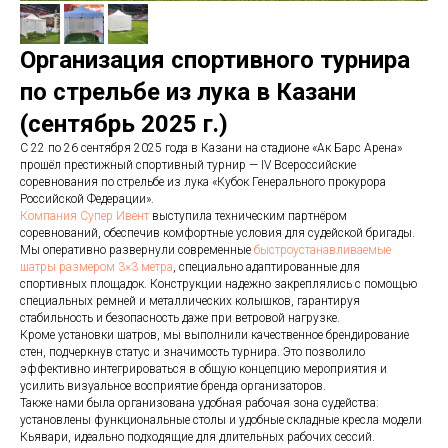
Организация спортивного турнира
по стрельбе из лука в Казани
(сентябрь 2025 г.)
С 22 по 26 сентября 2025 года в Казани на стадионе «Ак Барс Арена»
прошёл престижный спортивный турнир — IV Всероссийские
соревнования по стрельбе из лука «Кубок Генерального прокурора
Российской Федерации».
Компания Супер Ивент
выступила техническим партнёром
соревнований, обеспечив комфортные условия для судейской бригады.
Мы оперативно развернули современные
быстроустанавливаемые
шатры размером 3×3 метра
, специально адаптированные для
спортивных площадок. Конструкции надежно закреплялись с помощью
специальных ремней и металлических колышков, гарантируя
стабильность и безопасность даже при ветровой нагрузке.
Кроме установки шатров, мы выполнили качественное брендирование
стен, подчеркнув статус и значимость турнира. Это позволило
эффективно интегрироваться в общую концепцию мероприятия и
усилить визуальное восприятие бренда организаторов.
Также нами была организована удобная рабочая зона судейства:
установлены функциональные столы и удобные складные кресла модели
Кьявари, идеально подходящие для длительных рабочих сессий.