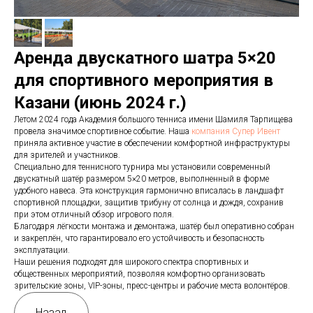
Аренда двускатного шатра 5×20
для спортивного мероприятия в
Казани (июнь 2024 г.)
Летом 2024 года Академия большого тенниса имени Шамиля Тарпищева
провела значимое спортивное событие. Наша
компания Супер Ивент
приняла активное участие в обеспечении комфортной инфраструктуры
для зрителей и участников.
Специально для теннисного турнира мы установили современный
двускатный шатёр размером 5×20 метров, выполненный в форме
удобного навеса. Эта конструкция гармонично вписалась в ландшафт
спортивной площадки, защитив трибуну от солнца и дождя, сохранив
при этом отличный обзор игрового поля.
Благодаря лёгкости монтажа и демонтажа, шатёр был оперативно собран
и закреплён, что гарантировало его устойчивость и безопасность
эксплуатации.
Наши решения подходят для широкого спектра спортивных и
общественных мероприятий, позволяя комфортно организовать
зрительские зоны, VIP-зоны, пресс-центры и рабочие места волонтёров.
Назад